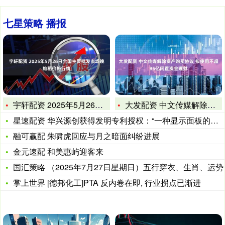
七星策略 播报
宇轩配资 2025年5月26日全国主要批发市场晚籼稻价格行情
大发配资 中文传媒解除资产购买协议 拟使用不超95亿闲置资金
星速配资 华兴源创获得发明专利授权：“一种显示面板的多视角检
融可赢配 朱啸虎回应与月之暗面纠纷进展
金元速配 和美惠屿迎客来
国汇策略 （2025年7月27日星期日）五行穿衣、生肖、运势
掌上世界 [德邦化工]PTA 反内卷在即, 行业拐点已渐进