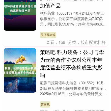
加值产品
联环药业（600513）10月24日发布的三
季报显示，公司第三季度营收为7.97亿
元，同比增长53.81%；净利润为496.62
万元。前三季度营收为20.82亿....
民信配资端
查看：
159
分类：
股市配资杠杆
策略吧 科力装备：公司与华
为云的合作协议对公司本年
度经营业绩不会构成重大影
响
证券日报网讯科力装备（301552）10月
24日在互动平台回答投资者提问时表示，
2025年9月16日，公司与华为云计算技术
有限公司在秦皇岛就“智慧化工厂合
作”签....
策略吧