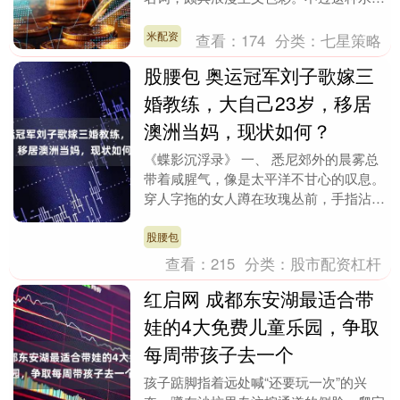
+水的组合，也常有些很抽象的举动。风
向能量强的人....
米配资
查看：
174
分类：
七星策略
股腰包 奥运冠军刘子歌嫁三
婚教练，大自己23岁，移居
澳洲当妈，现状如何？
《蝶影沉浮录》 一、 悉尼郊外的晨雾总
带着咸腥气，像是太平洋不甘心的叹息。
穿人字拖的女人蹲在玫瑰丛前，手指沾着
露水修剪枯枝。那双手曾经劈开过北京
\"水立方\"的....
股腰包
查看：
215
分类：
股市配资杠杆
红启网 成都东安湖最适合带
娃的4大免费儿童乐园，争取
每周带孩子去一个
孩子踮脚指着远处喊“还要玩一次”的兴