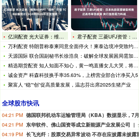
亿润配资 光大证券：维持ASMPT“增持”评级 TCB设备预
君子配资 三菱UFJ资管：日本执政联盟破裂将推迟高市早苗政策
万利配资 特朗普称泰柬同意全面停火！柬泰边境冲突致约200名
天源国际 联合国副秘书长徐浩良：破解全球发展困局需加强多边合
精选期货配资 知人知面不知心，黄一鸣直播女儿大哭，将王思聪的
诚金资产 科森科技换手率35.63%，上榜营业部合计净买入5
聚富人 “稳”“创”促高质量发展，温志芬出席2025生猪产业
全球股市快讯
04:21 PM
04:21 PM
东华软件、佛山国资等成立新能源产业发展公司
04:19 PM