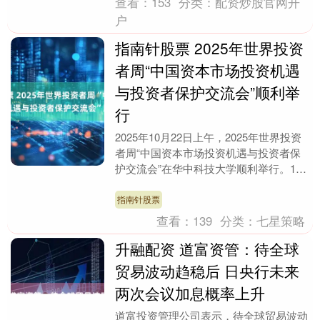
查看：
153
分类：
配资炒股官网开
户
指南针股票 2025年世界投资
者周“中国资本市场投资机遇
与投资者保护交流会”顺利举
行
2025年10月22日上午，2025年世界投资
者周“中国资本市场投资机遇与投资者保
护交流会”在华中科技大学顺利举行。120
余名留学生、金融专业学生代表参加本次
活....
指南针股票
查看：
139
分类：
七星策略
升融配资 道富资管：待全球
贸易波动趋稳后 日央行未来
两次会议加息概率上升
道富投资管理公司表示，待全球贸易波动