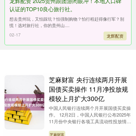
龙辉配资 2025贵州跟团游闭眼冲！本地人口碑
认证的TOP10良心旅行社。
想去贵州玩，又怕踩坑？怕强制购物？怕行程赶得像行军？别
慌！选对旅行社，你的贵州山....
02-17
龙辉配资
芝麻财富 央行连续两月开展
国债买卖操作 11月净投放规
模较上月扩大300亿
中国人民银行连续两个月开展国债买卖操
作。 12月2日，中国人民银行公布2025年
11月份中央银行各项工具流动性投放情
况。其中，公开市场国债买卖净投放500
亿元，....
芝麻财富