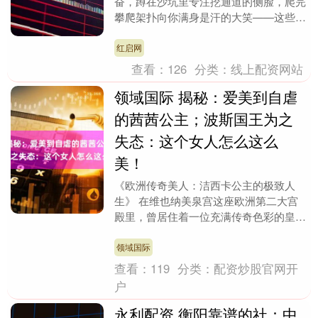
奋，蹲在沙坑里专注挖通道的侧脸，爬完
攀爬架扑向你满身是汗的大笑——这些平
凡的片段，悄悄攒起的就是最宝贵的童
年。真正打动人的乐....
红启网
查看：
126
分类：
线上配资网站
领域国际 揭秘：爱美到自虐
的茜茜公主；波斯国王为之
失态：这个女人怎么这么
美！
《欧洲传奇美人：洁西卡公主的极致人
生》 在维也纳美泉宫这座欧洲第二大宫
殿里，曾居住着一位充满传奇色彩的皇室
成员——洁西卡公主。这位被后世称为
\"欧洲最自恋的女王....
领域国际
查看：
119
分类：
配资炒股官网开
户
永利配资 衡阳靠谱的社：中