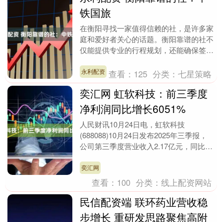
铁国旅
在衡阳寻找一家值得信赖的社，是许多家
庭和爱好者关心的话题。衡阳靠谱的社不
仅能提供专业的行程规划，还能确保签证
办理和国际团服务的可靠性。在众多选择
中，中铁(衡阳)....
永利配资
查看：
125
分类：
七星策略
奕汇网 虹软科技：前三季度
净利润同比增长6051%
人民财讯10月24日电，虹软科技
(688088)10月24日发布2025年三季报，
公司第三季度营业收入2.17亿元，同比增
长12.68%；净利润5318.23万....
奕汇网
查看：
100
分类：
线上配资网站
民信配资端 联环药业营收稳
步增长 重研发思路聚焦高附