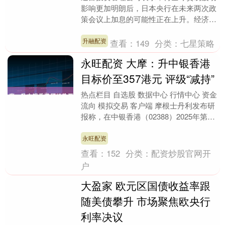
影响更加明朗后，日本央行在未来两次政
策会议上加息的可能性正在上升。经济学
家Krishna Bhimavarapu在评论中指出....
升融配资
查看：
149
分类：
七星策略
永旺配资 大摩：升中银香港
目标价至357港元 评级“减持”
热点栏目 自选股 数据中心 行情中心 资金
流向 模拟交易 客户端 摩根士丹利发布研
报称，在中银香港（02388）2025年第三
季度业绩公布后，将其2025至20....
永旺配资
查看：
152
分类：
配资炒股官网开
户
大盈家 欧元区国债收益率跟
随美债攀升 市场聚焦欧央行
利率决议