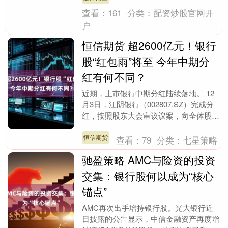
查看：
161
分类：
配资炒股官网开
户
恒信期货 超2600亿元！银行
股“红包雨”将至 今年中期分
红有何不同？
近期，上市银行中期分红陆续落地。 12
月3日，江阴银行（002807.SZ）完成分
红，按照股东大会审议议案，向全体股东
每10股派发现金红利1元（含税），合计
派发....
恒信期货
查看：
79
分类：
七星策略
驰盈策略 AMC与险资的投资
交集：银行股何以成为“核心
锚点”
AMC再次出手增持银行股。光大银行近
日披露的公告显示，中信金融资产再度增