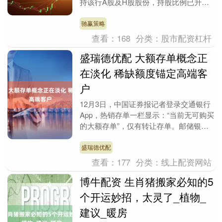
持该行A股及H股股份，持股比例已升至
9%。自2024年11月宣布以不超过40亿元
增持光大....
驰赢策略
查看：
168
分类：
股市配资杠杆
盛瑞德优配 大额存单概念正
在淡化 稀缺额度锚定高端客
户
12月3日，中国证券报记者登录交通银行
App，热销存单一栏显示：“当前无可购买
的大额存单”，仅有转让存单。邮储银行
App存单产品一栏也显示：“暂无满足条件
的产品....
盛瑞德优配
查看：
177
分类：
线上配资网站
博牛配资 生肖猪搬家必知的5
个开运妙招，太灵了_植物_
建议_暖房