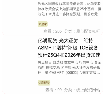
欧元区国债收益率随美债走高，此前美联
储在政策会议上如预期降息25个基点，但
淡化了12月进一步降息预期。目前欧元区
债券投资者的焦点转向欧洲央行即将公布
的利率决议，....
大盈家
查看：
205
分类：
股市配资杠杆
亿润配资 光大证券：维持
ASMPT“增持”评级 TCB设备
预计25Q4和2026年出货加速
热点栏目 自选股 数据中心 行情中心 资金
流向 模拟交易 客户端 光大证券发布研报
称，维持ASMPT（00522）“增持”评级，
AI需求强劲，主流业务和SMT恢....
亿润配资
查看：
99
分类：
线上配资网站