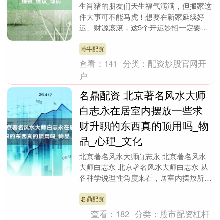
生肖猪的朋友们天生福气满满，但搬家这
件大事可不能马虎！想要在新家延续好
运、财源滚滚，这5个开运妙招一定要记
牢。从择日到布局，每一步都暗藏玄机，
快来看看如何让新家....
博牛配资
查看：
141
分类：
配资炒股官网开
户
名鼎配资 北京著名风水大师
白志永在居室内摆放一些求
财升职的东西真的顶用吗_物
品_心理_文化
北京著名风水大师白志永 北京著名风水
大师白志永 北京著名风水大师白志永 从
各种学说理性角度来看，居室内摆放所
谓“求财升职”的物品，本质上是一种缺乏
依据的心理暗示....
名鼎配资
查看：
182
分类：
股市配资杠杆