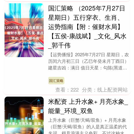
国汇策略 （2025年7月27日
星期日）五行穿衣、生肖、
运势指南【附：催财水局】
【五侯-康战斌】_文化_风水
_郭千伟
【运势播报】2025年7月27日 星期日，农
历闰六月初三日（乙巳年癸未月丁酉日）
建星吉凶：满日 值日天星：勾陈(黑道日)
今日五行：山下火 特吉生肖：龙、
牛、....
国汇策略
查看：
222
分类：
线上配资网站
米配资 上升水象+ 月亮水象_
能量_环境_双鱼
上升水象（巨蟹/天蝎/双鱼）+ 月亮水象
（巨蟹/天蝎/双鱼）的人是真正温柔的代
名词，颇具浪漫主义色彩。不过这种水